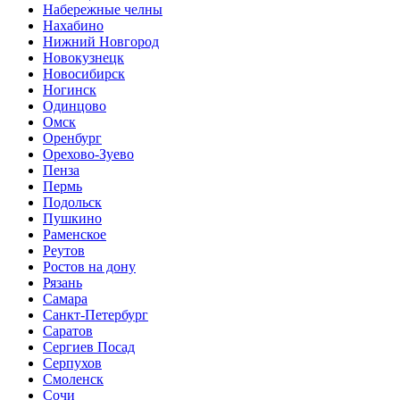
Набережные челны
Нахабино
Нижний Новгород
Новокузнецк
Новосибирск
Ногинск
Одинцово
Омск
Оренбург
Орехово-Зуево
Пенза
Пермь
Подольск
Пушкино
Раменское
Реутов
Ростов на дону
Рязань
Самара
Санкт-Петербург
Саратов
Сергиев Посад
Серпухов
Смоленск
Сочи