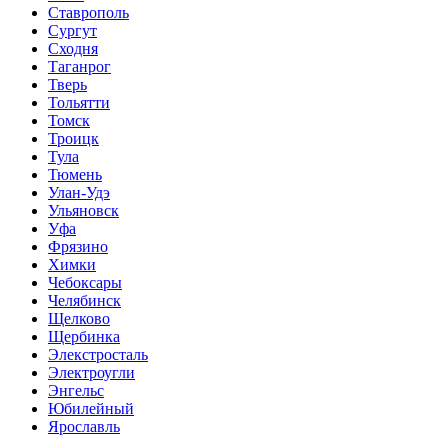
Ставрополь
Сургут
Сходня
Таганрог
Тверь
Тольятти
Томск
Троицк
Тула
Тюмень
Улан-Удэ
Ульяновск
Уфа
Фрязино
Химки
Чебоксары
Челябинск
Щелково
Щербинка
Элекстросталь
Электроугли
Энгельс
Юбилейный
Ярославль