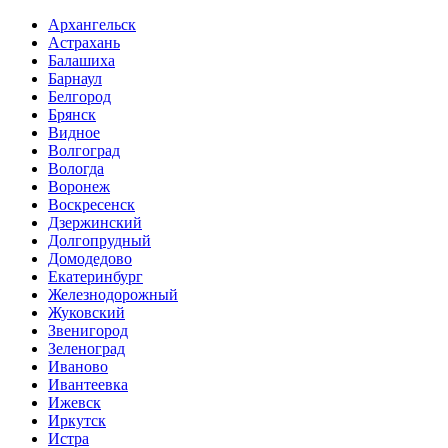
Архангельск
Астрахань
Балашиха
Барнаул
Белгород
Брянск
Видное
Волгоград
Вологда
Воронеж
Воскресенск
Дзержинский
Долгопрудный
Домодедово
Екатеринбург
Железнодорожный
Жуковский
Звенигород
Зеленоград
Иваново
Ивантеевка
Ижевск
Иркутск
Истра