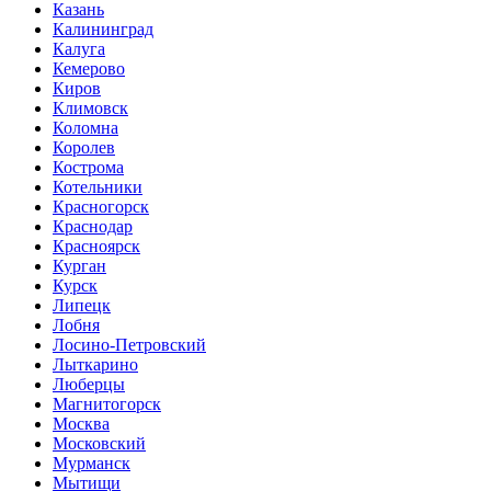
Казань
Калининград
Калуга
Кемерово
Киров
Климовск
Коломна
Королев
Кострома
Котельники
Красногорск
Краснодар
Красноярск
Курган
Курск
Липецк
Лобня
Лосино-Петровский
Лыткарино
Люберцы
Магнитогорск
Москва
Московский
Мурманск
Мытищи