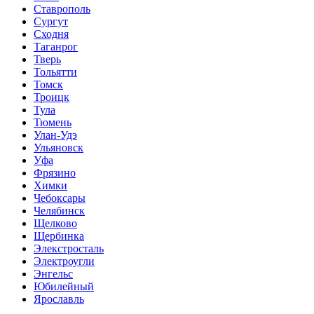
Ставрополь
Сургут
Сходня
Таганрог
Тверь
Тольятти
Томск
Троицк
Тула
Тюмень
Улан-Удэ
Ульяновск
Уфа
Фрязино
Химки
Чебоксары
Челябинск
Щелково
Щербинка
Элекстросталь
Электроугли
Энгельс
Юбилейный
Ярославль