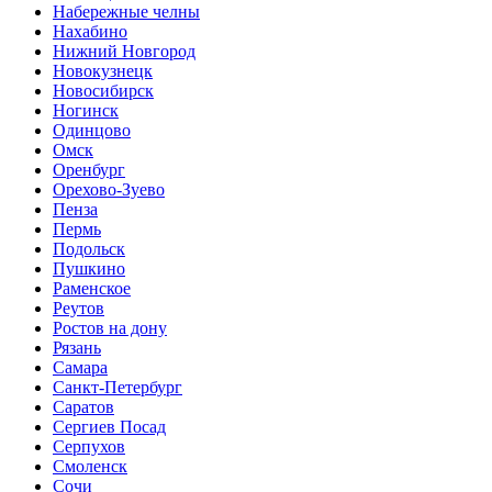
Набережные челны
Нахабино
Нижний Новгород
Новокузнецк
Новосибирск
Ногинск
Одинцово
Омск
Оренбург
Орехово-Зуево
Пенза
Пермь
Подольск
Пушкино
Раменское
Реутов
Ростов на дону
Рязань
Самара
Санкт-Петербург
Саратов
Сергиев Посад
Серпухов
Смоленск
Сочи