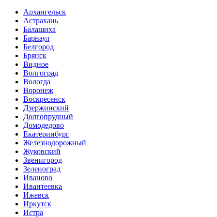
Архангельск
Астрахань
Балашиха
Барнаул
Белгород
Брянск
Видное
Волгоград
Вологда
Воронеж
Воскресенск
Дзержинский
Долгопрудный
Домодедово
Екатеринбург
Железнодорожный
Жуковский
Звенигород
Зеленоград
Иваново
Ивантеевка
Ижевск
Иркутск
Истра