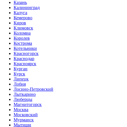
Казань
Калининград
Калуга
Кемерово
Киров
Климовск
Коломна
Королев
Кострома
Котельники
Красногорск
Краснодар
Красноярск
Курган
Курск
Липецк
Лобня
Лосино-Петровский
Лыткарино
Люберцы
Магнитогорск
Москва
Московский
Мурманск
Мытищи