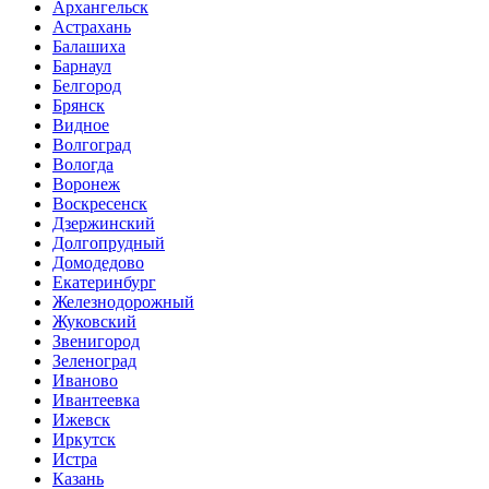
Архангельск
Астрахань
Балашиха
Барнаул
Белгород
Брянск
Видное
Волгоград
Вологда
Воронеж
Воскресенск
Дзержинский
Долгопрудный
Домодедово
Екатеринбург
Железнодорожный
Жуковский
Звенигород
Зеленоград
Иваново
Ивантеевка
Ижевск
Иркутск
Истра
Казань