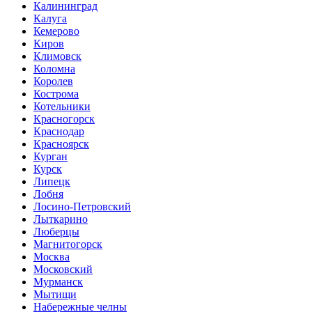
Калининград
Калуга
Кемерово
Киров
Климовск
Коломна
Королев
Кострома
Котельники
Красногорск
Краснодар
Красноярск
Курган
Курск
Липецк
Лобня
Лосино-Петровский
Лыткарино
Люберцы
Магнитогорск
Москва
Московский
Мурманск
Мытищи
Набережные челны