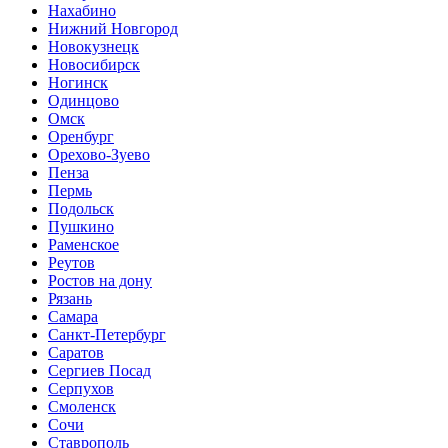
Нахабино
Нижний Новгород
Новокузнецк
Новосибирск
Ногинск
Одинцово
Омск
Оренбург
Орехово-Зуево
Пенза
Пермь
Подольск
Пушкино
Раменское
Реутов
Ростов на дону
Рязань
Самара
Санкт-Петербург
Саратов
Сергиев Посад
Серпухов
Смоленск
Сочи
Ставрополь