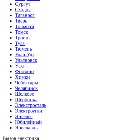
Сургут
Сходня
Таганрог
Тверь
Тольятти
Томск
Троицк
Тула
Тюмень
Улан-Удэ
Ульяновск
Уфа
Фрязино
Химки
Чебоксары
Челябинск
Щелково
Щербинка
Элекстросталь
Электроугли
Энгельс
Юбилейный
Ярославль
Вызов электрика