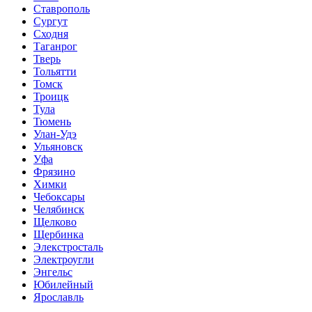
Ставрополь
Сургут
Сходня
Таганрог
Тверь
Тольятти
Томск
Троицк
Тула
Тюмень
Улан-Удэ
Ульяновск
Уфа
Фрязино
Химки
Чебоксары
Челябинск
Щелково
Щербинка
Элекстросталь
Электроугли
Энгельс
Юбилейный
Ярославль