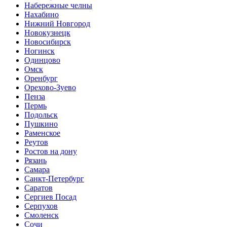
Набережные челны
Нахабино
Нижний Новгород
Новокузнецк
Новосибирск
Ногинск
Одинцово
Омск
Оренбург
Орехово-Зуево
Пенза
Пермь
Подольск
Пушкино
Раменское
Реутов
Ростов на дону
Рязань
Самара
Санкт-Петербург
Саратов
Сергиев Посад
Серпухов
Смоленск
Сочи