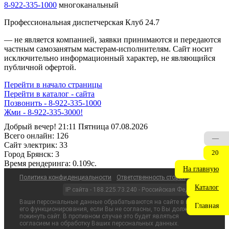
8-922-335-1000
многоканальный
Профессиональная диспетчерская Клуб 24.7
— не является компанией, заявки принимаются и передаются
частным самозанятым мастерам‑исполнителям. Сайт носит
исключительно информационный характер, не являющийся
публичной офертой.
Перейти в начало страницы
Перейти в каталог - сайта
Позвонить - 8-922-335-1000
Жми - 8-922-335-3000!
Добрый вечер! 21:11 Пятница 07.08.2026
Всего онлайн:
126
—
Сайт электрик:
33
20
Город Брянск:
3
Время рендеринга:
0.109c.
На главную
Политика конфиденциальности
Ответственность сторон
Каталог
IP сайта - 188.225.73.240 - Российская Федерация
Ваши персональные данные обрабатываются на сайте в целях
Главная
его функционирования, если Вы не согласны, то Вы должны
покинуть сайт. В противном случае это будет являться
согласием на обработку Ваших персональных данных.