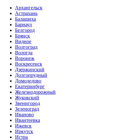
Архангельск
Астрахань
Балашиха
Барнаул
Белгород
Брянск
Видное
Волгоград
Вологда
Воронеж
Воскресенск
Дзержинский
Долгопрудный
Домодедово
Екатеринбург
Железнодорожный
Жуковский
Звенигород
Зеленоград
Иваново
Ивантеевка
Ижевск
Иркутск
Истра