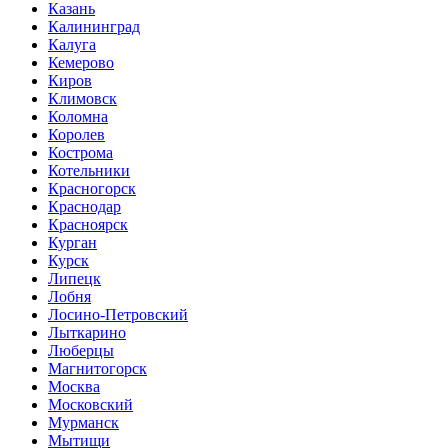
Казань
Калининград
Калуга
Кемерово
Киров
Климовск
Коломна
Королев
Кострома
Котельники
Красногорск
Краснодар
Красноярск
Курган
Курск
Липецк
Лобня
Лосино-Петровский
Лыткарино
Люберцы
Магнитогорск
Москва
Московский
Мурманск
Мытищи